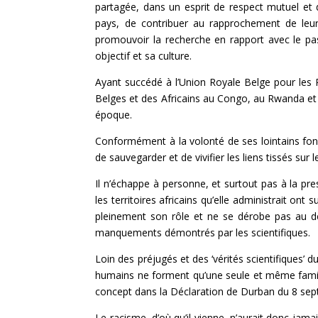
partagée, dans un esprit de respect mutuel et d
pays, de contribuer au rapprochement de leur
promouvoir la recherche en rapport avec le pas
objectif et sa culture.
Ayant succédé à l’Union Royale Belge pour les
Belges et des Africains au Congo, au Rwanda et a
époque.
Conformément à la volonté de ses lointains fon
de sauvegarder et de vivifier les liens tissés su
Il n’échappe à personne, et surtout pas à la press
les territoires africains qu’elle administrait 
pleinement son rôle et ne se dérobe pas au dé
manquements démontrés par les scientifiques.
Loin des préjugés et des ‘vérités scientifiques’ du
humains ne forment qu’une seule et même famille
concept dans la Déclaration de Durban du 8 se
Le racisme, d’où qu’il vienne, n’aurait donc jama