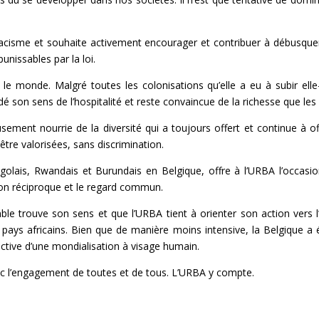
acisme et souhaite activement encourager et contribuer à débusque
nissables par la loi.
le monde. Malgré toutes les colonisations qu’elle a eu à subir el
é son sens de l’hospitalité et reste convaincue de la richesse que les a
usement nourrie de la diversité qui a toujours offert et continue à o
tre valorisées, sans discrimination.
ngolais, Rwandais et Burundais en Belgique, offre à l’URBA l’occasio
ion réciproque et le regard commun.
ble trouve son sens et que l’URBA tient à orienter son action vers l’
ays africains. Bien que de manière moins intensive, la Belgique a ét
spective d’une mondialisation à visage humain.
ec l’engagement de toutes et de tous. L’URBA y compte.