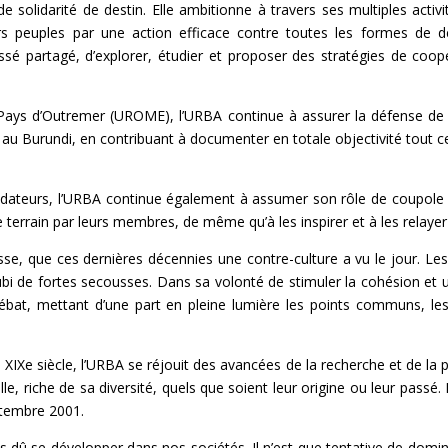
e solidarité de destin. Elle ambitionne à travers ses multiples activ
s peuples par une action efficace contre toutes les formes de dé
sé partagé, d’explorer, étudier et proposer des stratégies de coop
 Pays d’Outremer (UROME), l’URBA continue à assurer la défense de
u Burundi, en contribuant à documenter en totale objectivité tout ce q
dateurs, l’URBA continue également à assumer son rôle de coupole p
r le terrain par leurs membres, de même qu’à les inspirer et à les rela
e, que ces dernières décennies une contre-culture a vu le jour. Les l
ont subi de fortes secousses. Dans sa volonté de stimuler la cohési
bat, mettant d’une part en pleine lumière les points communs, le
 XIXe siècle, l’URBA se réjouit des avancées de la recherche et de la po
, riche de sa diversité, quels que soient leur origine ou leur pass
ptembre 2001.
is dû se développer dans nos sociétés. Il n’est que tentative de dominat