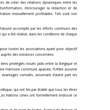
ités de créer des relations dynamiques entre les
sinformation, d’encourager la rédaction et de
ération mutuellement profitables. Tels sont son
 l’œuvre accomplie par les efforts communs des
ui a été réalisé, dans les conditions de chaque
our toutes les associations ayant pour objectif
yer auprès des instances concernées.
iens privilégiés noués jadis entre la Belgique et
on et une mémoire commune apaisée, l’URBA assume
s avantages cumulés, assumant d’autre part les
litique, qui ont fini par établir que tous les êtres
é. Les Nations Unies ont formellement endossé ce
ion et de rejet de l’autre, facteur de division et