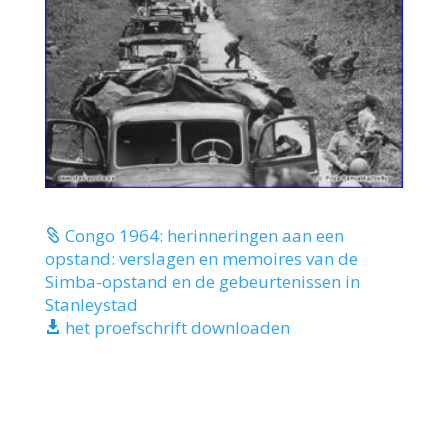
Congo 1964: herinneringen aan een

opstand: verslagen en memoires van de
Simba-opstand en de gebeurtenissen in
Stanleystad
het proefschrift downloaden
